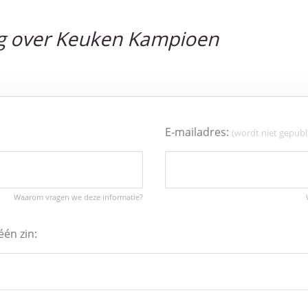
g over Keuken Kampioen
E-mailadres:
(wordt niet gepubl
één zin: