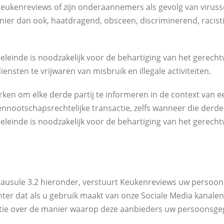
eukenreviews of zijn onderaannemers als gevolg van viruss
ier dan ook, haatdragend, obsceen, discriminerend, racistis
leinde is noodzakelijk voor de behartiging van het gerech
nsten te vrijwaren van misbruik en illegale activiteiten.
en om elke derde partij te informeren in de context van e
vennootschapsrechtelijke transactie, zelfs wanneer die derde 
einde is noodzakelijk voor de behartiging van het gerecht
 clausule 3.2 hieronder, verstuurt Keukenreviews uw persoon
chter dat als u gebruik maakt van onze Sociale Media kana
tie over de manier waarop deze aanbieders uw persoonsgege