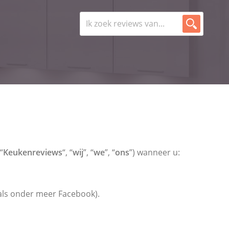
“
Keukenreviews
“, “
wij
”, “
we
”, “
ons
”) wanneer u:
oals onder meer Facebook).