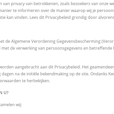
n van privacy van betrokkenen, zoals bezoekers van onze w
manier te informeren over de manier waarop wij je persoo
tie kan vinden. Lees dit Privacybeleid grondig door alvorens 
 met de Algemene Verordening Gegevensbescherming (Verord
 met de verwerking van persoonsgegevens en betreffende het
en worden aangebracht aan dit Privacybeleid. Het geamende
g dagen na de initiële bekendmaking op de site. Ondanks K
orwaarden te herbekijken.
N U?
zamelen wij: