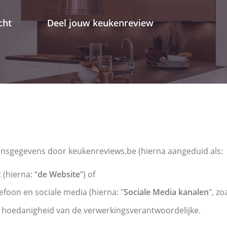
cht
Deel jouw keukenreview
oonsgegevens door keukenreviews.be (hierna aangeduid als: 
(hierna: “
de Website
”) of
foon en sociale media (hierna: "
Sociale Media kanalen
", z
hoedanigheid van de verwerkingsverantwoordelijke.