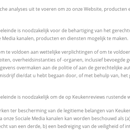
sche analyses uit te voeren om zo onze Website, producten 
leinde is noodzakelijk voor de behartiging van het gerech
e Media kanalen, producten en diensten mogelijk te maken.
te voldoen aan wettelijke verplichtingen of om te voldoen
teiten, overheidsinstanties of -organen, inclusief bevoegd
evens overmaken aan de politie of aan de gerechtelijke auto
sdrijf die/dat u hebt begaan door, of met behulp van, het 
leinde is noodzakelijk om de op Keukenreviews rustende we
en ter bescherming van de legitieme belangen van Keukenre
ia onze Sociale Media kanalen kan worden beschouwd als (a
ht van een derde, b) een bedreiging van de veiligheid of int