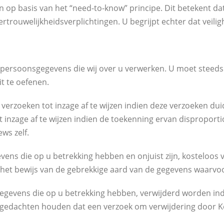
p basis van het “need-to-know” principe. Dit betekent dat
trouwelijkheidsverplichtingen. U begrijpt echter dat veilig
le persoonsgegevens die wij over u verwerken. U moet steeds
it te oefenen.
rzoeken tot inzage af te wijzen indien deze verzoeken duide
 inzage af te wijzen indien de toekenning ervan disproporti
ws zelf.
evens die op u betrekking hebben en onjuist zijn, kosteloos
n het bewijs van de gebrekkige aard van de gegevens waarvo
gevens die op u betrekking hebben, verwijderd worden indien 
 gedachten houden dat een verzoek om verwijdering door K