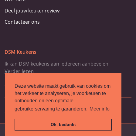
Deel jouw keukenreview
Contacteer ons
DSM Keukens
Ik kan DSM keukens aan iedereen aanbevelen
Verder lezen
-Cerpentier
Deze website maakt gebruik van cookies om
het verkeer te analyseren, je voorkeuren te
onthouden en een optimale
gebruikerservaring te garanderen.
Meer info
Algemene voorwaarden
Privacy policy
Ok, bedankt
Uw review toevoegen