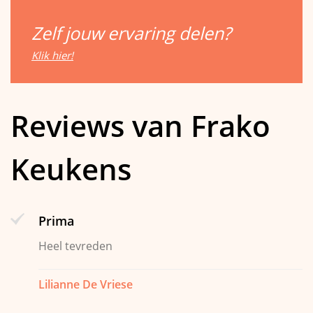
Zelf jouw ervaring delen?
Klik hier!
Reviews van Frako
Keukens
Prima
Heel tevreden
Lilianne De Vriese