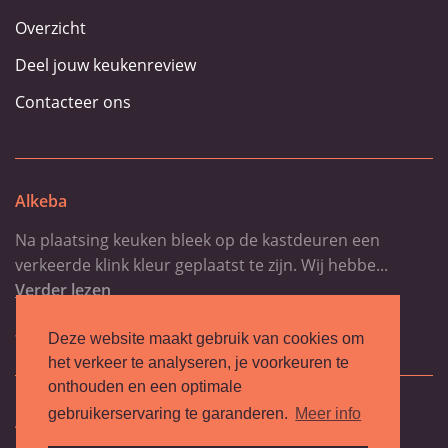
Overzicht
Deel jouw keukenreview
Contacteer ons
Alkeba
Na plaatsing keuken bleek op de kastdeuren een
verkeerde klink kleur geplaatst te zijn. Wij hebbe...
Verder lezen
-Maes jan
Deze website maakt gebruik van cookies om
het verkeer te analyseren, je voorkeuren te
onthouden en een optimale
gebruikerservaring te garanderen.
Meer info
Algemene voorwaarden
Privacy policy